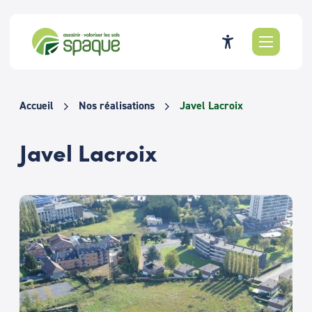
Passer
au
contenu
Accueil
Nos réalisations
Javel Lacroix
Javel Lacroix