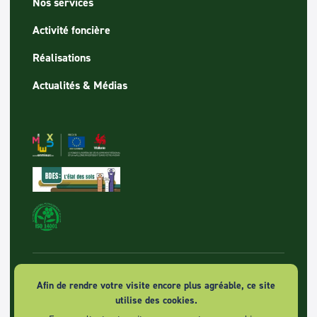
Nos services
Activité foncière
Réalisations
Actualités & Médias
© 2026 SPAQUE sa - Tous droits réservés
Afin de rendre votre visite encore plus agréable, ce site
utilise des cookies.
Politique de vie privée et confidentialités des données