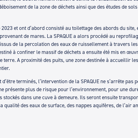
éboisement de la zone de déchets ainsi que des études de sols o
 2023 et ont d’abord consisté au toilettage des abords du site,
 provenant de mares. La SPAQUE a alors procédé au reprofilage
issus de la percolation des eaux de ruissellement à travers les d
stiné à confiner le massif de déchets a ensuite été mis en œu
erre. A proximité des puits, une zone destinée à accueillir les 
tier.
int d’être terminés, l’intervention de la SPAQUE ne s’arrête pas
e ne présente plus de risque pour l’environnement, pour une du
s stockés dans une cuve à demeure. Ils seront ensuite transport
la qualité des eaux de surface, des nappes aquifères, de l’air a