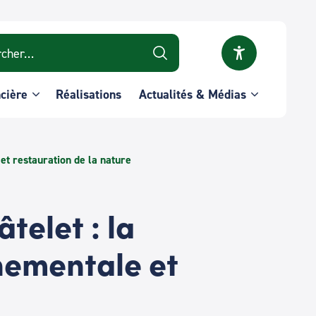
r :
ncière
Réalisations
Actualités & Médias
t restauration de la nature
telet : la
nementale et