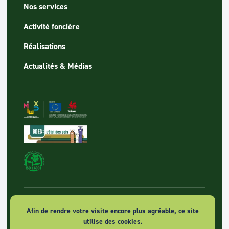
Nos services
Activité foncière
Réalisations
Actualités & Médias
© 2026 SPAQUE sa - Tous droits réservés
Afin de rendre votre visite encore plus agréable, ce site
utilise des cookies.
Politique de vie privée et confidentialités des données