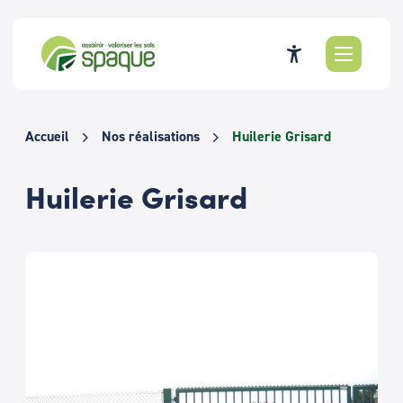
Passer
au
contenu
Accueil
Nos réalisations
Huilerie Grisard
Huilerie Grisard