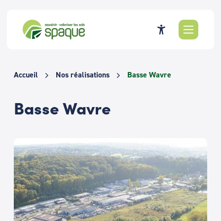
Passer
au
contenu
Accueil
Nos réalisations
Basse Wavre
Basse Wavre