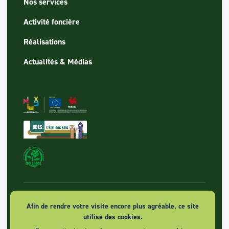
Nos services
Activité foncière
Réalisations
Actualités & Médias
© 2026 SPAQUE sa - Tous droits réservés
Afin de rendre votre visite encore plus agréable, ce site
utilise des cookies.
Politique de vie privée et confidentialités des données