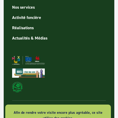
Nos services
Activité foncière
Réalisations
Actualités & Médias
© 2026 SPAQUE sa - Tous droits réservés
Afin de rendre votre visite encore plus agréable, ce site