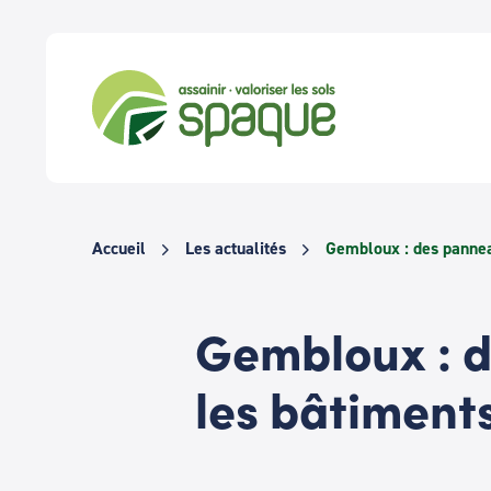
Passer
au
contenu
Accueil
Les actualités
Gembloux : des pannea
Gembloux : d
les bâtiment