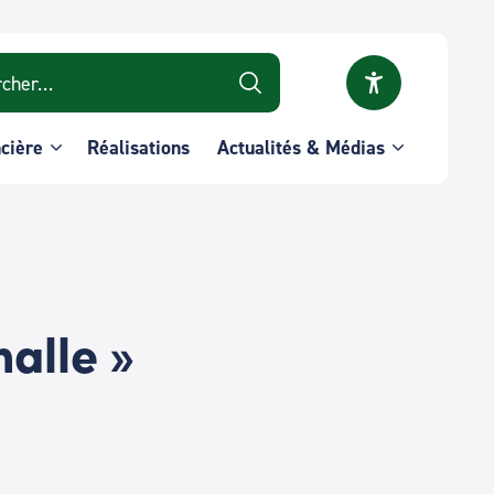
r :
ncière
Réalisations
Actualités & Médias
malle »