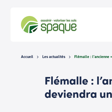
Passer
au
contenu
Accueil
Les actualités
Flémalle : l’ancienne 
Flémalle : l’
deviendra un