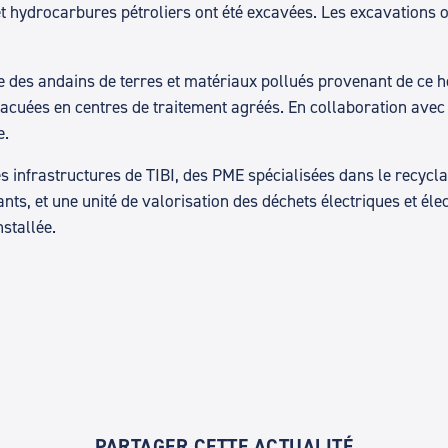
et hydrocarbures pétroliers ont été excavées. Les excavations 
des andains de terres et matériaux pollués provenant de ce ho
évacuées en centres de traitement agréés. En collaboration ave
e.
lles infrastructures de TIBI, des PME spécialisées dans le recyc
s, et une unité de valorisation des déchets électriques et élect
nstallée.
PARTAGER CETTE ACTUALITÉ