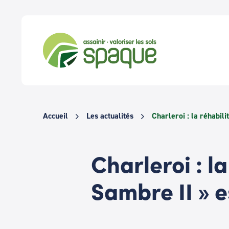
Passer
au
contenu
Accueil
Les actualités
Charleroi : la réhabili
Charleroi : la
Sambre II » 